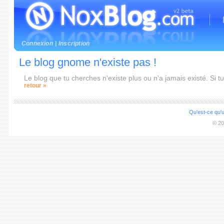
Connexion
|
Inscription
Le blog gnome n'existe pas !
Le blog que tu cherches n'existe plus ou n'a jamais existé. Si
retour »
Qu'est-ce qu'u
© 20